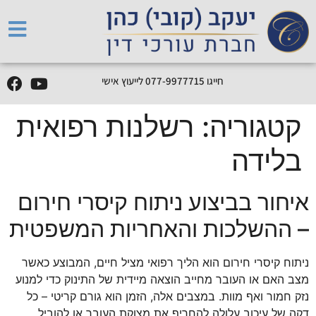
חייגו
5
1
7
7
7
9
9
-
7
7
0
לייעוץ אישי
קטגוריה:
רשלנות רפואית
בלידה
איחור בביצוע ניתוח קיסרי חירום
– ההשלכות והאחריות המשפטית
ניתוח קיסרי חירום הוא הליך רפואי מציל חיים, המבוצע כאשר
מצב האם או העובר מחייב הוצאה מיידית של התינוק כדי למנוע
נזק חמור ואף מוות. במצבים אלה, הזמן הוא גורם קריטי – כל
דקה של עיכוב עלולה להחריף את מצוקת העובר או להוביל