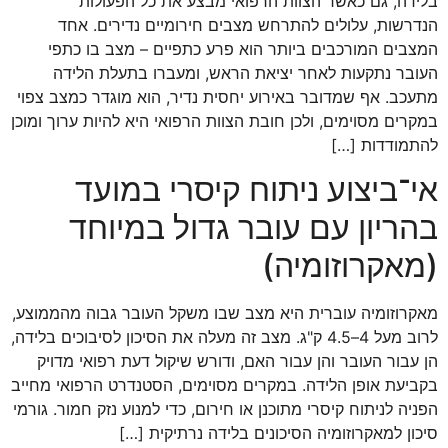
בלידה, גם כאשר הצוות הרפואי מבצע את כל הפעולות
הנדרשות, עלולים להתרחש מצבים חירומיים נדירים. אחד
המצבים המורכבים ביותר הוא פרע כתפיים – מצב בו כתפי
העובר נתקעות לאחר יציאת הראש, ומעברו בתעלת הלידה
מתעכב. אף שמדובר באירוע יחסית נדיר, הוא מוגדר כמצב צפוי
במקרים מסוימים, ולכן חובת הצוות הרפואי היא להיות ערוך ומוכן
להתמודדות […]
אי־ביצוע ניתוח קיסרי במועד
בהריון עם עובר גדול במיוחד
(מאקרוזומיה)
מאקרוזומיה עוברית היא מצב שבו משקל העובר גבוה מהממוצע,
לרוב מעל 4–4.5 ק"ג. מצב זה מעלה את הסיכון לסיבוכים בלידה,
הן עבור העובר והן עבור האם, ודורש שיקול דעת רפואי מדויק
בקביעת אופן הלידה. במקרים מסוימים, הסטנדרט הרפואי מחייב
הפניה לניתוח קיסרי מתוכנן או חירום, כדי למנוע נזק חמור. גורמי
סיכון למאקרוזומיה הסיכונים בלידה נרתיקית […]