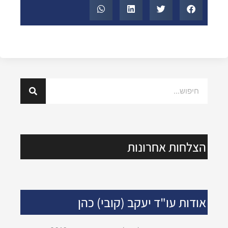
הצלחות אחרונות
אודות עו"ד יעקב (קובי) כהן