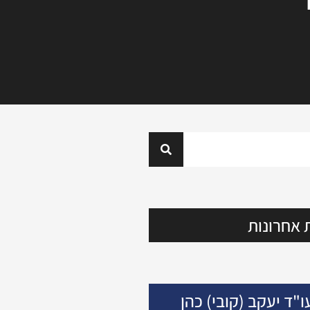
 אחרונות
ו"ד יעקב (קובי) כהן